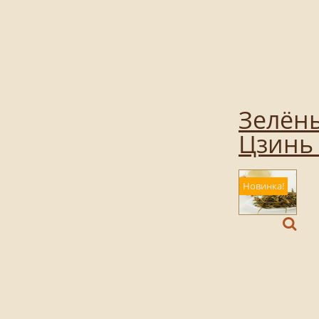
Зелёны
Цзинь 
Новинка!