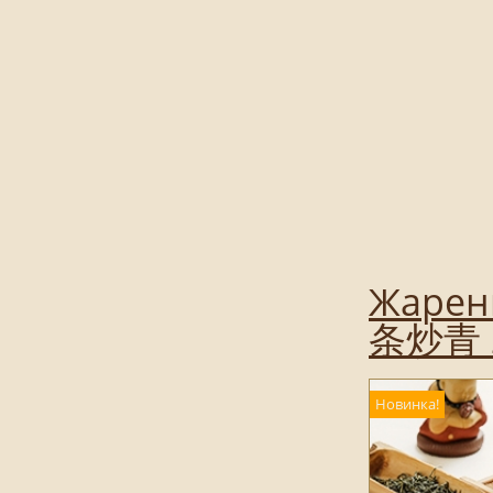
Жарен
条炒青 2
Новинка!