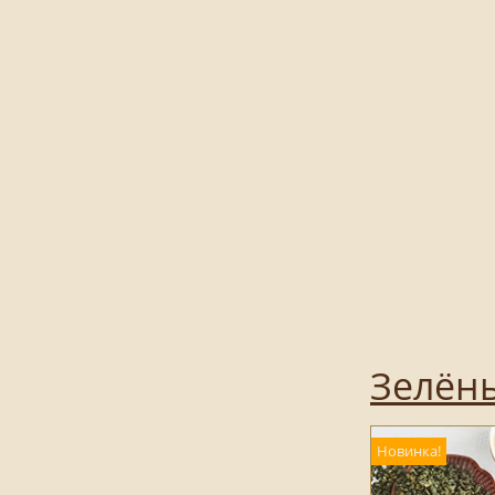
Зелён
Новинка!