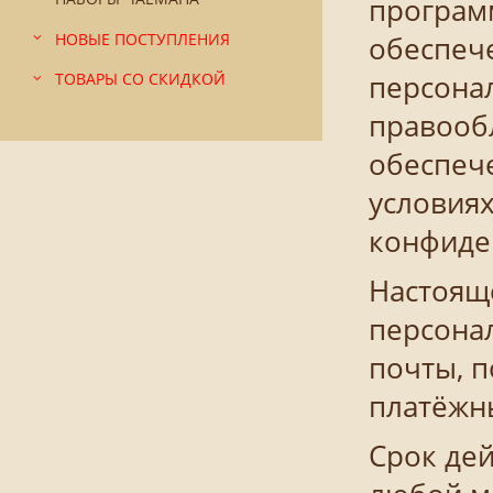
програм
НОВЫЕ ПОСТУПЛЕНИЯ
обеспече
персонал
ТОВАРЫ СО СКИДКОЙ
правооб
обеспеч
условия
конфиде
Настоящ
персонал
почты, п
платёжн
Срок дей