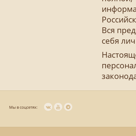
информа
Российск
Вся пре
себя ли
Настояще
персона
законод
Мы в соцсетях: