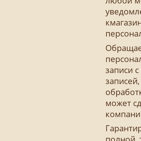
любой м
уведомле
кмагазин
персона
Обращае
персона
записи с
записей
обработ
может с
компани
Гаранти
полной, 