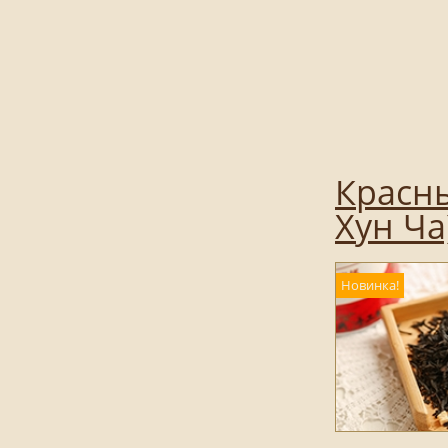
Красны
Хун Ча
Новинка!