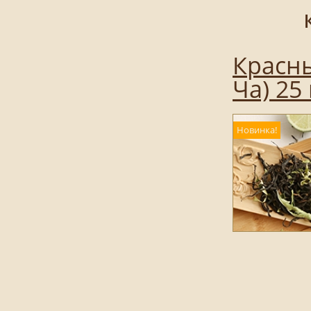
Красны
Ча) 25 
Новинка!