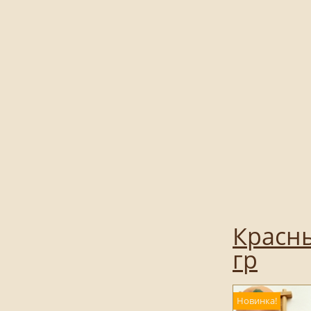
Красн
гр
Новинка!