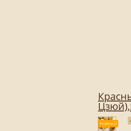
Красны
Цзюй),
Новинка!