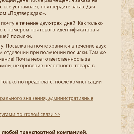
едующий день после размещения заказа на
с все устраивает, подтвердите заказ. Для
вом «Подтверждаю».
почту в течение двух-трех дней. Как только
мо с номером почтового идентификатора и
ашей посылки.
ту. Посылка на почте хранится в течение двух
ом отделении при получении посылки. Там же
ние! Почта несет ответственность за
омой, не проверив целостность товара в
я только по предоплате, после компенсации
ерального значения, административные
лугами почтовой связи >>
а любой транспортной компанией.