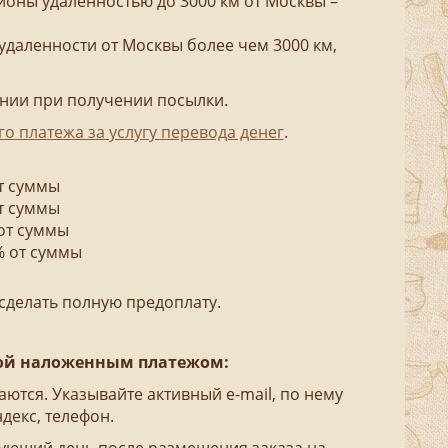
йоны удаленностью до 3000 км от Москвы –
 удаленности от Москвы более чем 3000 км,
ении при получении посылки.
о платежа за услугу перевода денег
.
от суммы
от суммы
 от суммы
5% от суммы
сделать полную предоплату.
кой наложенным платежом:
ются. Указывайте активный e-mail, по нему
декс, телефон.