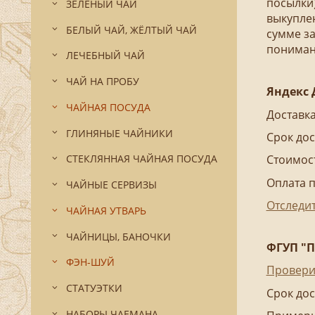
посылки)
ЗЕЛЁНЫЙ ЧАЙ
выкуплен
БЕЛЫЙ ЧАЙ, ЖЁЛТЫЙ ЧАЙ
сумме за
пониман
ЛЕЧЕБНЫЙ ЧАЙ
ЧАЙ НА ПРОБУ
Яндекс 
ЧАЙНАЯ ПОСУДА
Доставка
ГЛИНЯНЫЕ ЧАЙНИКИ
Срок дос
СТЕКЛЯННАЯ ЧАЙНАЯ ПОСУДА
Стоимост
Оплата 
ЧАЙНЫЕ СЕРВИЗЫ
Отследит
ЧАЙНАЯ УТВАРЬ
ЧАЙНИЦЫ, БАНОЧКИ
ФГУП "П
ФЭН-ШУЙ
Проверит
СТАТУЭТКИ
Срок дос
НАБОРЫ ЧАЕМАНА