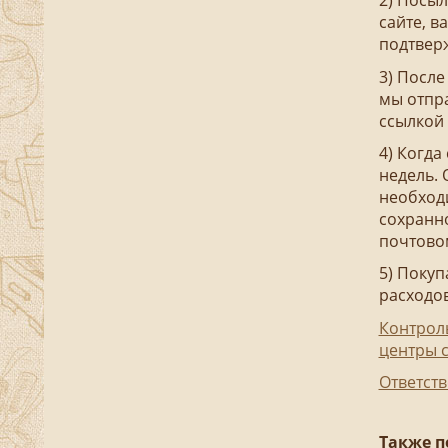
2) Посыл
сайте, в
подтвер
3) После
мы отпра
ссылкой 
4) Когда
недель. 
необходи
сохранно
почтовом
5) Покуп
расходов
Контрол
центры 
Ответств
Также п