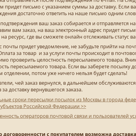
ка отправляется после подтверждения по e-mail. На сл
ам придет письмо с указанием суммы за доставку. Если ва
ждения достаточно ответить на наше письмо одним сло
 подтверждения ваш заказ собирается и отправляется на 
вим вам заказ, на ваш электронный адрес придет пись
на ресурс, где вы сможете онлайн отслеживать статус в
 с почты придет уведомление, не забудьте прийти на поч
Оплата за товар и за услуги почты происходит в почтов
мо проверить целостность пересылаемого товара. Внима
сть пересылаемого товара. Если вы заберете посылку д
 отделении, потом уже ничего нельзя будет сделать!
атели, чей заказ вернулся, в дальнейшем обслуживаютс
 за доставку вернувшегося заказа.
ьные сроки пересылки посылок из Москвы в города фед
субъектов Российской Федерации >>
енность операторов почтовой связи и пользователей ус
о договоренности с покупателем возможна доставк