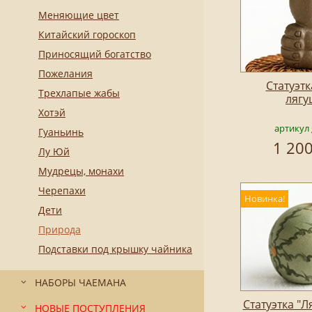
Меняющие цвет
Китайский гороскоп
Приносящий богатство
Пожелания
Статуэт
Трехлапые жабы
лягу
Хотэй
артикул 
Гуаньинь
1 200
Лу Юй
Мудрецы, монахи
Черепахи
Новинка!
Дети
Природа
Подставки под крышку чайника
НАБОРЫ ЧАЕМАНА
Статуэтка "
НОВЫЕ ПОСТУПЛЕНИЯ