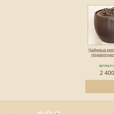
Чайница кер
подарочно
артикул 
2 400