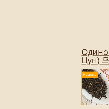
Одинок
Цун) 
Новинка!