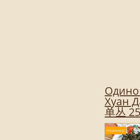
Одинок
Хуан Д
单丛 25
Новинка!