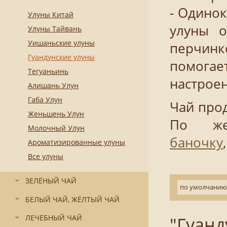
- Одинок
Улуны Китай
улуны о
Улуны Тайвань
Уишаньские улуны
перчинко
Гуандунские улуны
помогае
Тегуаньинь
настроен
Алишань Улун
Габа Улун
Чай прод
Женьшень Улун
По же
Молочный Улун
баночку
Ароматизированные улуны
Все улуны
ЗЕЛЁНЫЙ ЧАЙ
по умолчанию
БЕЛЫЙ ЧАЙ, ЖЁЛТЫЙ ЧАЙ
"Гуанд
ЛЕЧЕБНЫЙ ЧАЙ