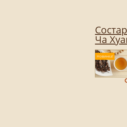
Состар
Ча Ху
Новинка!