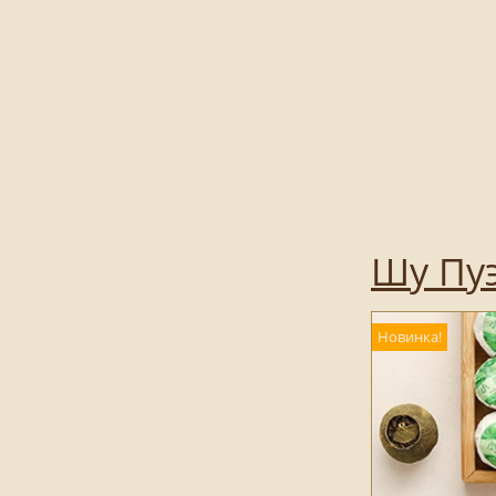
Шу Пуэ
Новинка!