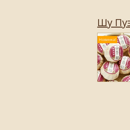
Шу Пуэ
Новинка!