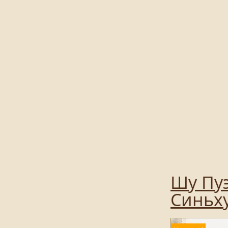
Шу Пуэ
Синьху