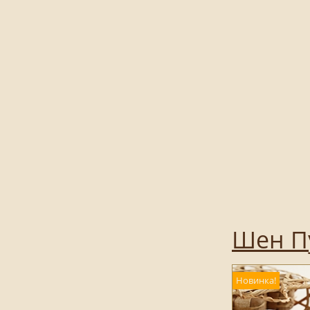
Шен Пу
Новинка!