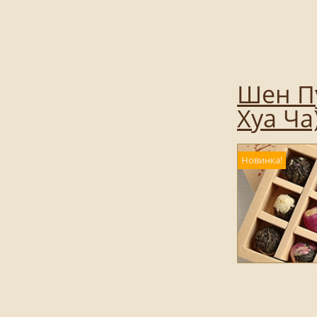
Шен П
Хуа Ча
Новинка!