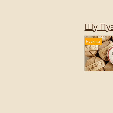
Шу Пуэ
Новинка!