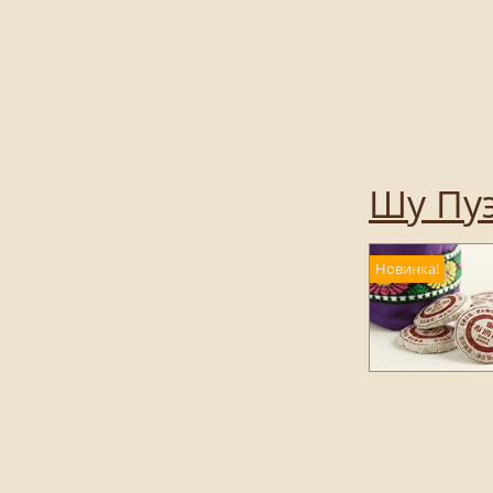
Шу Пуэ
Новинка!