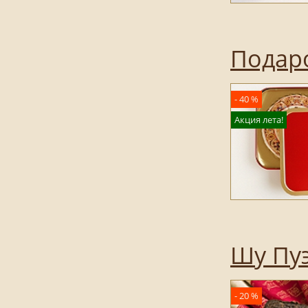
Подар
- 40 %
Акция лета!
Шу Пуэ
- 20 %