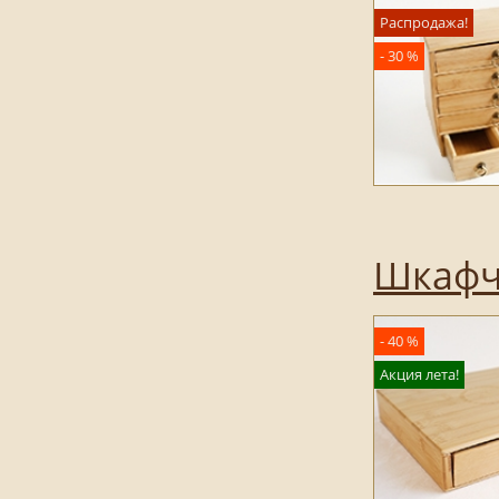
Распродажа!
- 30 %
Шкафчи
- 40 %
Акция лета!