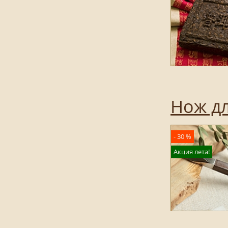
Нож дл
- 30 %
Акция лета!