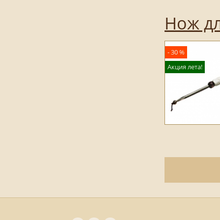
Нож дл
- 30 %
Акция лета!