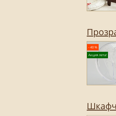
Прозра
- 40 %
Акция лета!
Шкафчи