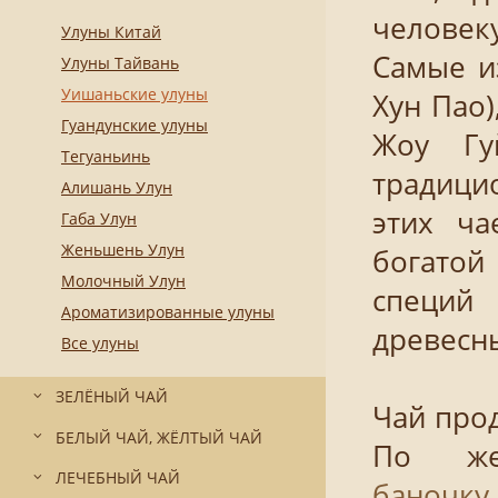
человек
Улуны Китай
Самые и
Улуны Тайвань
Уишаньские улуны
Хун Пао)
Гуандунские улуны
Жоу Гу
Тегуаньинь
традици
Алишань Улун
этих ча
Габа Улун
Женьшень Улун
богатой 
Молочный Улун
специ
Ароматизированные улуны
древесны
Все улуны
ЗЕЛЁНЫЙ ЧАЙ
Чай прод
БЕЛЫЙ ЧАЙ, ЖЁЛТЫЙ ЧАЙ
По же
ЛЕЧЕБНЫЙ ЧАЙ
баночку