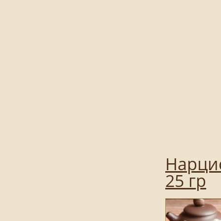
Нарци
25 гр