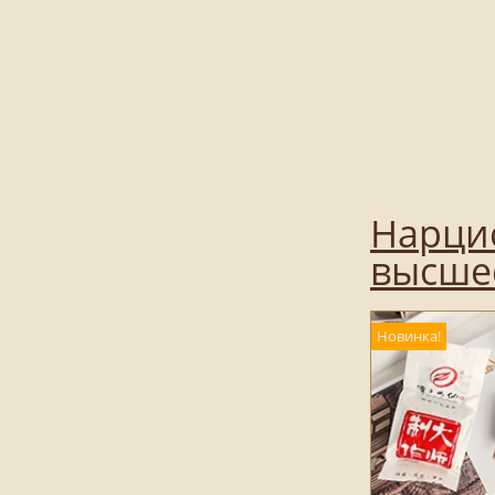
Нарцис
высшее
Новинка!