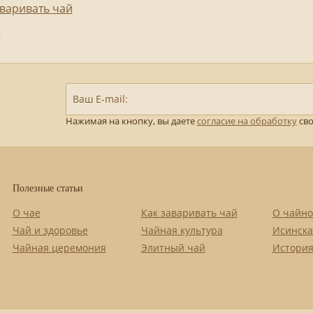
аваривать чай
й
Ваш E-mail:
Нажимая на кнопку, вы даете
согласие на обработку
сво
Полезные статьи
О чае
Как заваривать чай
О чайно
Чай и здоровье
Чайная культура
Исинска
Чайная церемония
Элитный чай
История