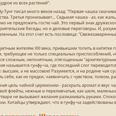
удрое из всех растений".
Тунг писал много веков назад: "Первая чашка смачивае
тва. Третья пронизывает… Седьмая чашка - ах, как жаль,
о не предложить гостю чай. Это первый знак дружеско
риятельские беседы, но и деловые переговоры. И, разум
ленным. На этот счет есть пословица: "Свежезаваренный 
тным жителям XXI века, привыкшим топить в кипятке па
я, требующее не только специальных приспособлений, н
ься сложным, непонятным, отягощенным "архитектурным
я называется гунфу-ча, где последний слог переводится к
: высшее, а не массовое! Разумеется, и на родине чая сущ
ь себе, как их предки, чаевничать с чувством, толком, р
 цель чайной церемонии - раскрыть аромат и вкус чая, 
вой флейты, нежные и переливчатые, как шелк, маленьк
твари не вызывают желания размахивать руками. Споко
и. Китайцы утверждают, что в гунфу-ча задействованы в