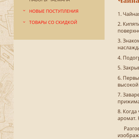
Чайна
НОВЫЕ ПОСТУПЛЕНИЯ
1. Чайна
ТОВАРЫ СО СКИДКОЙ
2. Кипят
поверхн
3. Знако
наслажда
4. Подог
5. Закры
6. Первы
высокой 
7. Завар
прижимаю
8. Когда
аромат. 
Разговор
изображ