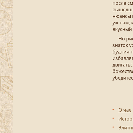
после см
вышедшей
нюансы и
уж нам, 
вкусный 
Но риск
знаток у
будничн
избавляе
двигатьс
божестве
убедитес
О чае
Истор
Элитн