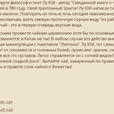
ерти философ и поэт Лу Юй - автор "Священной книги о ч
 в 780 году. Свой трехтомный трактат Лу Юй написал по
 мелочи. Повторить их точь-в-точь сегодня невозможно
москвичам, взять свежую проточную горную воду "из ра
чай - это в первую очередь вкусная вода.
нем провести чайную церемонию хотя бы по основным
смехнется: в Китае не так! В любом случае это действо 
ые манипуляции с пакетиком "Липтона".
Лу Юй, тот самый
т от сонливости и головных болей, проясняет зрение, с
я все сто суставов. Легко справляется он с сотней видо
нной сладкой росе". Выпейте чай, заваренный по прав
ь в правоте слов чайного божества!
ия чая
ый чай