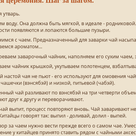
я церемония. Шаг за шагом.
я утварь.
им воду. Она должна быть мягкой, в идеале - родниковой.
ости появляются и лопаются большие пузыри.
мимся с чаем. Предназначенный для заварки чай насыпае
емся ароматом...
реваем заварочный чайник, наполняем его сухим чаем, 
ваем чайник крышкой, укутываем полотенцем, взбалтыва
й настой чая не пьют - его используют для омовения ча
чашечки (вэнсябэй) и низкой, питьевой (чабэй).
енный чай разливают по вэнсябэй на три четверти объе
т друг к другу и переворачивают.
 чай выпит, процесс повторяют вновь. Чай заваривают не
Китайцы говорят так: выпил - доливай, долил - выпей.
 за чаем нужно вести прежде всего о самом чае. Умес
ение у китайцев принято ставить рядом с чайными аксе