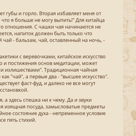
т губы и горло. Вторая избавляет меня от
 что я больше не могу выпить!" Для китайца
го отношения. С чашки чая начинаются не
еется, напиток должен быть только что
чай - бальзам, чай, оставленный на ночь, -
кетики с веревочками, китайское искусство
о и постижения основ медитации, может
и излишествами". Традиционная чайная
ак "чай", а первые два - "высшее искусство".
ествует фаст-фуд, и далеко не все могут
асстановкой.
а здесь спешка ни к чему. Да и звуки
ая изящная посуда, замысловатые предметы
йное состояние духа - непременное условие
се пять стихий.