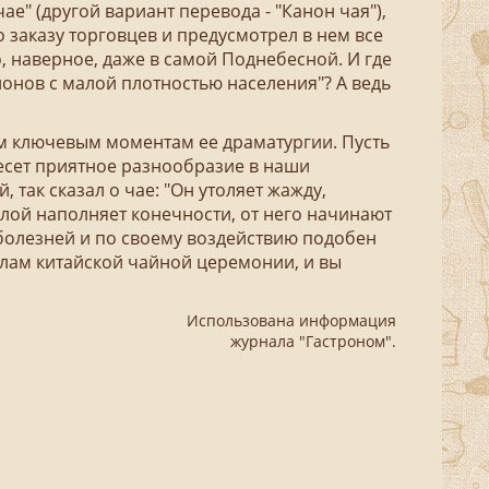
ае" (другой вариант перевода - "Канон чая"),
 заказу торговцев и предусмотрел в нем все
, наверное, даже в самой Поднебесной. И где
йонов с малой плотностью населения"? А ведь
 ключевым моментам ее драматургии. Пусть
внесет приятное разнообразие в наши
, так сказал о чае: "Он утоляет жажду,
илой наполняет конечности, от него начинают
в болезней и по своему воздействию подобен
илам китайской чайной церемонии, и вы
Использована информация
журнала "Гастроном".