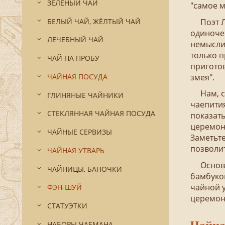
ЗЕЛЁНЫЙ ЧАЙ
"самое м
БЕЛЫЙ ЧАЙ, ЖЁЛТЫЙ ЧАЙ
Поэт Лу-
одиночес
ЛЕЧЕБНЫЙ ЧАЙ
немыслим
только п
ЧАЙ НА ПРОБУ
приготов
ЧАЙНАЯ ПОСУДА
змея".
Нам, суе
ГЛИНЯНЫЕ ЧАЙНИКИ
чаепити
СТЕКЛЯННАЯ ЧАЙНАЯ ПОСУДА
показат
церемони
ЧАЙНЫЕ СЕРВИЗЫ
Заметьте
позволит
ЧАЙНАЯ УТВАРЬ
Основная
ЧАЙНИЦЫ, БАНОЧКИ
бамбуко
чайной у
ФЭН-ШУЙ
церемони
СТАТУЭТКИ
НАБОРЫ ЧАЕМАНА