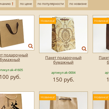
лчанию
по цене
по популярности
по новизне
Новинка!
Новинка!
ет подарочный
Пакет подарочный
Паке
бумажный
бумажный
ртикул ak-41605
артикул ak-0004
ар
100 руб.
150 руб.
1
Новинка!
Новинка!