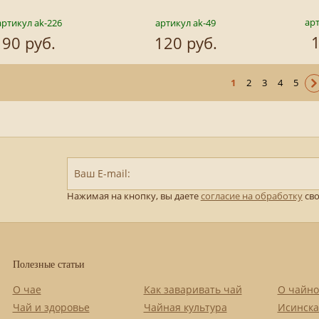
арт
артикул ak-226
артикул ak-49
1
90 руб.
120 руб.
1
2
3
4
5
Ваш E-mail:
Нажимая на кнопку, вы даете
согласие на обработку
сво
Полезные статьи
О чае
Как заваривать чай
О чайно
Чай и здоровье
Чайная культура
Исинска