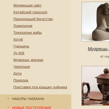
Меняющие цвет
Китайский гороскоп
Приносящий богатство
Пожелания
Трехлапые жабы
Хотэй
Гуаньинь
Мудрецы,
Лу Юй
41 то
Мудрецы, монахи
Черепахи
Дети
Природа
Подставки под крышку чайника
НАБОРЫ ЧАЕМАНА
НОВЫЕ ПОСТУПЛЕНИЯ