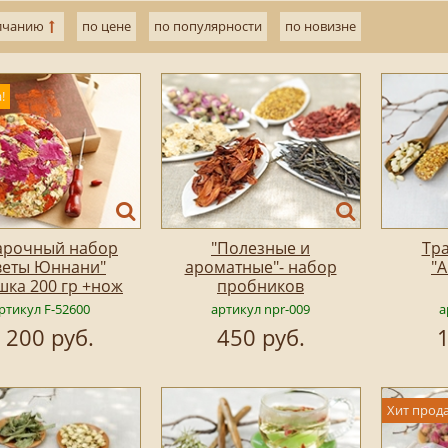
лчанию
по цене
по популярности
по новизне
!
арочный набор
"Полезные и
Тр
веты Юннани"
ароматные"- набор
"А
шка 200 гр +нож
пробников
ртикул F-52600
артикул npr-009
а
 200 руб.
450 руб.
1
Хит прод