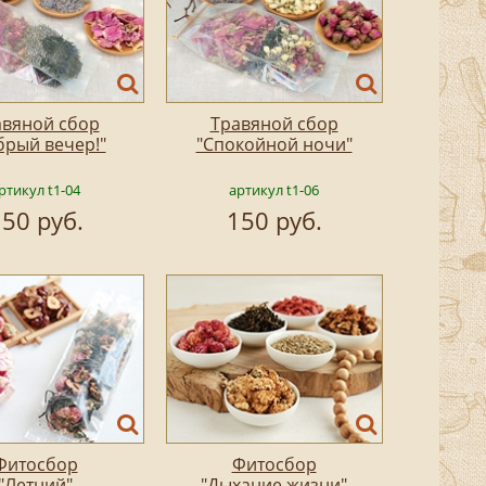
авяной сбор
Травяной сбор
брый вечер!"
"Спокойной ночи"
ртикул t1-04
артикул t1-06
50 руб.
150 руб.
Фитосбор
Фитосбор
"Летний"
"Дыхание жизни"