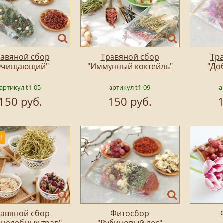
авяной сбор
Травяной сбор
Тр
Очищающий"
"Иммунный коктейль"
"До
артикул t1-05
артикул t1-09
а
150 руб.
150 руб.
1
!
авяной сбор
Фитосбор
 целебных трав"
"Рубиновый лес"