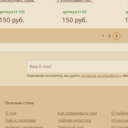
артикул t1-155
артикул t1-03
а
150 руб.
150 руб.
1
1
2
Ваш E-mail:
Нажимая на кнопку, вы даете
согласие на обработку
сво
Полезные статьи
О чае
Как заваривать чай
О чайно
Чай и здоровье
Чайная культура
Исинска
Чайная церемония
Элитный чай
История