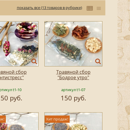
показать все (13 товаров в рубрике)
авяной сбор
Травяной сбор
нтистресс"
"Бодрое утро"
ртикул t1-10
артикул t1-07
50 руб.
150 руб.
аж!
Хит продаж!