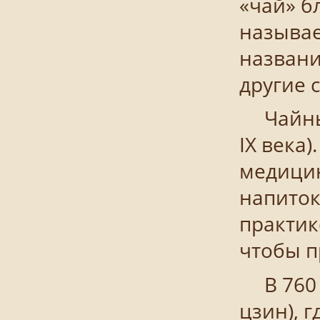
«чай» б
называе
названи
другие 
Чайный 
IХ века
медицин
напиток
практик
чтобы п
В 760 г
цзин), 