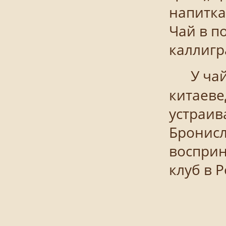
напитка
Чай в п
каллигра
У чайно
китаеве
устраив
Бронисл
восприн
клуб в 