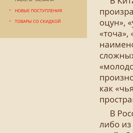
В Китае
произра
НОВЫЕ ПОСТУПЛЕНИЯ
оцун», «
ТОВАРЫ СО СКИДКОЙ
«точа», 
наимено
сложных
«молодо
произнос
как «чь
простра
В Росси
либо из