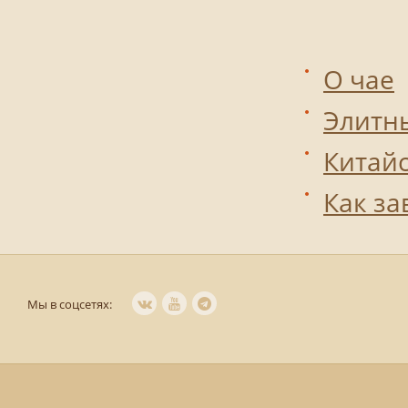
О чае
Элитн
Китай
Как за
Мы в соцсетях: