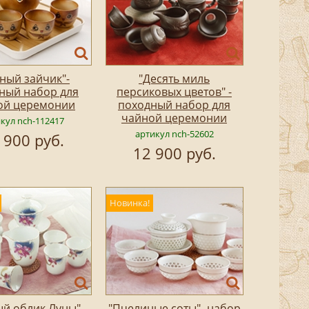
ный зайчик"-
"Десять миль
ный набор для
персиковых цветов" -
ой церемонии
походный набор для
чайной церемонии
кул nch-112417
артикул nch-52602
 900 руб.
12 900 руб.
Новинка!
ый облик Луны"-
"Пчелиные соты"- набор