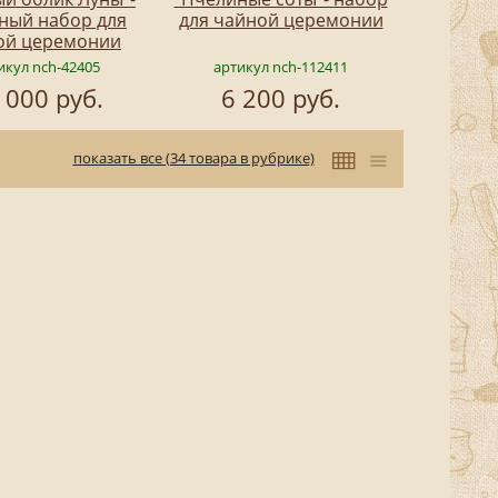
ный набор для
для чайной церемонии
ой церемонии
икул nch-42405
артикул nch-112411
 000 руб.
6 200 руб.
показать все (34 товара в рубрике)