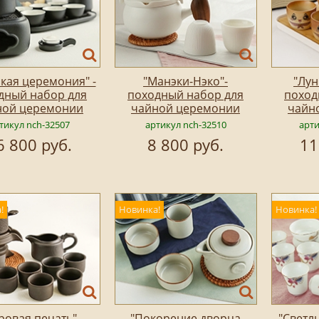
кая церемония" -
"Манэки-Нэко"-
"Лун
дный набор для
походный набор для
поход
ной церемонии
чайной церемонии
чайн
тикул nch-32507
артикул nch-32510
арти
6 800 руб.
8 800 руб.
11
!
Новинка!
Новинка!
ровая печать" -
"Покорение дворца
"Светл