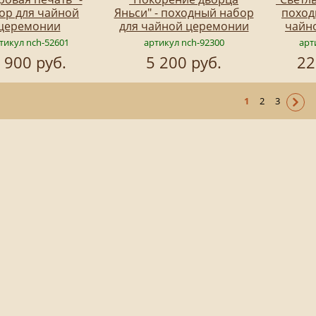
ор для чайной
Яньси" - походный набор
поход
церемонии
для чайной церемонии
чайн
тикул nch-52601
артикул nch-92300
арт
 900 руб.
5 200 руб.
22
1
2
3