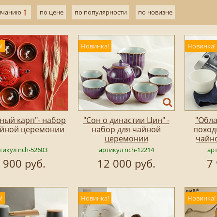
лчанию
по цене
по популярности
по новизне
!
Новинка!
Новинка!
ный карп"- набор
"Сон о династии Цин" -
"Обла
айной церемонии
набор для чайной
поход
церемонии
чайн
тикул nch-52603
артикул nch-12214
арт
 900 руб.
12 000 руб.
7
!
Новинка!
Новинка!