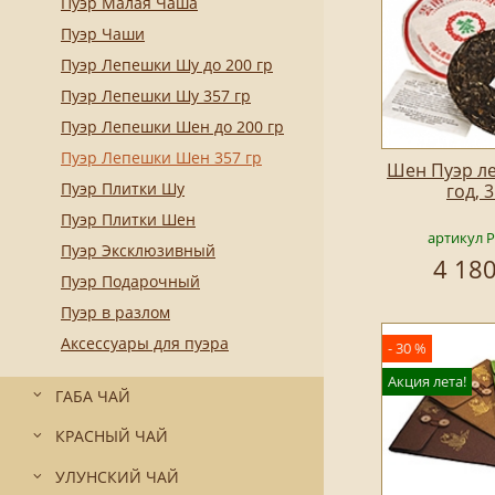
Пуэр Малая Чаша
Пуэр Чаши
Пуэр Лепешки Шу до 200 гр
Пуэр Лепешки Шу 357 гр
Пуэр Лепешки Шен до 200 гр
Пуэр Лепешки Шен 357 гр
Шен Пуэр л
Пуэр Плитки Шу
год, 
Пуэр Плитки Шен
артикул 
Пуэр Эксклюзивный
4 180
Пуэр Подарочный
Пуэр в разлом
Аксессуары для пуэра
- 30 %
Акция лета!
ГАБА ЧАЙ
КРАСНЫЙ ЧАЙ
УЛУНСКИЙ ЧАЙ