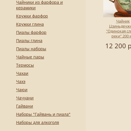
Чайники из фарфора и
керамики
Кружки фарфор
Чайник
Кружки глина
Цзиньдечж
"Одинокая сл
Пиалы фарфор
реки" 200 
Пиалы глина
12 200 р
Пиалы наборы
Чайные пары
Термосы
Чахаи
Чахэ
Чаюи
Чачуани
Гайвани
Наборы "Гайвань и пиала"
Наборы для алкоголя