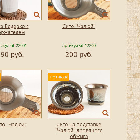
о Ведерко с
Сито "Чалюй"
ержателем
икул sit-22001
артикул sit-12200
90 руб.
200 руб.
Новинка!
то "Чалюй"
Сито на подставке
"Чалюй" дровяного
обжига