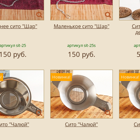
нее сито "Шар"
Маленькое сито "Шар"
Сит
д
артикул sit-25
артикул sit-25s
арт
150 руб.
150 руб.
5
!
Новинка!
Новинка!
ито "Чалюй"
Сито "Чалюй"
Си