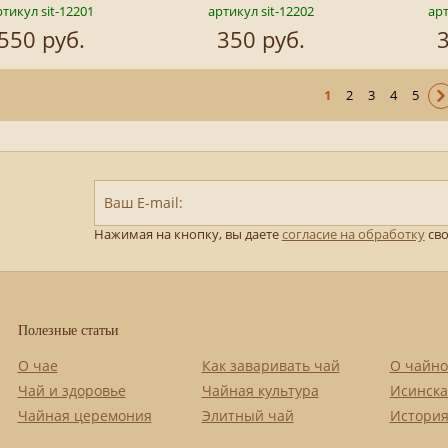
тикул sit-12201
артикул sit-12202
арт
550 руб.
350 руб.
3
1
2
3
4
5
Ваш E-mail:
Нажимая на кнопку, вы даете
согласие на обработку
сво
Полезные статьи
О чае
Как заваривать чай
О чайно
Чай и здоровье
Чайная культура
Исинска
Чайная церемония
Элитный чай
История