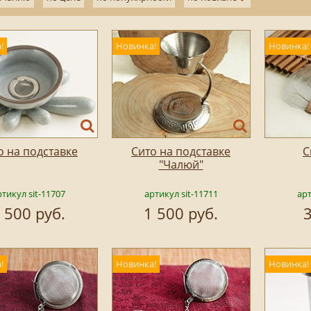
!
Новинка!
Новинка!
о на подставке
Сито на подставке
С
"Чалюй"
тикул sit-11707
артикул sit-11711
арт
 500 руб.
1 500 руб.
3
!
Новинка!
Новинка!