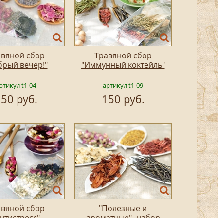
авяной сбор
Травяной сбор
брый вечер!"
"Иммунный коктейль"
ртикул t1-04
артикул t1-09
50 руб.
150 руб.
авяной сбор
"Полезные и
нтистресс"
ароматные"- набор