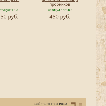
пробников
ртикул t1-10
артикул npr-009
50 руб.
450 руб.
разбить по страницам