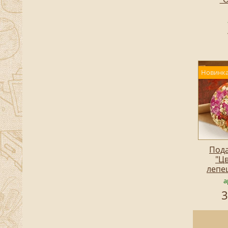
Новинка
Под
"Ц
лепе
а
3