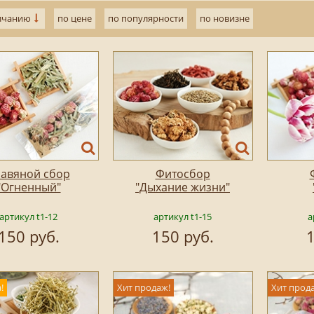
лчанию
по цене
по популярности
по новизне
авяной сбор
Фитосбор
"Огненный"
"Дыхание жизни"
артикул t1-12
артикул t1-15
а
150 руб.
150 руб.
1
!
Хит продаж!
Хит прод