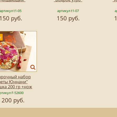
артикул t1-05
артикул t1-07
а
150 руб.
150 руб.
1
!
арочный набор
веты Юннани"
шка 200 гр +нож
ртикул F-52600
 200 руб.