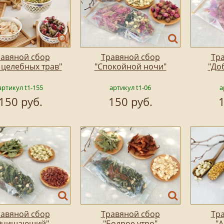
авяной сбор
Травяной сбор
Тр
 целебных трав"
"Спокойной ночи"
"До
артикул t1-155
артикул t1-06
а
150 руб.
150 руб.
1
авяной сбор
Травяной сбор
Тр
Очищающий"
"Бодрое утро"
"А