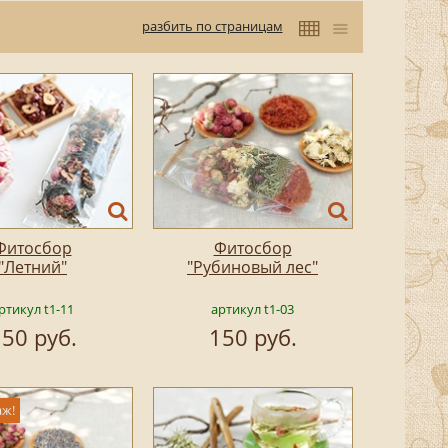
разбить по страницам
Фитосбор
Фитосбор
"Летний"
"Рубиновый лес"
ртикул t1-11
артикул t1-03
50 руб.
150 руб.
аж!