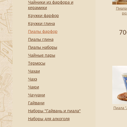
Чайники из фарфора и
керамики
Пиала
ро
Кружки фарфор
Кружки глина
70
Пиалы фарфор
Пиалы глина
Пиалы наборы
Чайные пары
Термосы
Чахаи
Чахэ
Чаюи
Чачуани
Гайвани
Пиала "
Наборы "Гайвань и пиала"
Наборы для алкоголя