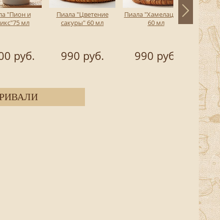
ла "Пион и
Пиала "Цветение
Пиала "Хамелациум"
Набор 
икс"75 мл
сакуры" 60 мл
60 мл
00 руб.
990 руб.
990 руб.
4 5
РИВАЛИ