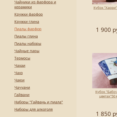
Чайники из фарфора и
керамики
Кубок "Хаори"
Кружки фарфор
Кружки глина
1 900 р
Пиалы фарфор
Пиалы глина
Пиалы наборы
Чайные пары
Термосы
Чахаи
Чахэ
Чаюи
Чачуани
Кубок "Бабоч
Гайвани
цветах"50 
Наборы "Гайвань и пиала"
Наборы для алкоголя
1 850 р