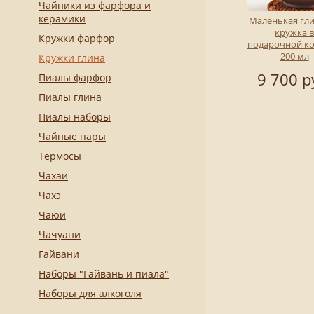
Чайники из фарфора и
керамики
Маленькая гл
кружка в
Кружки фарфор
подарочной к
200 мл
Кружки глина
9 700 р
Пиалы фарфор
Пиалы глина
Пиалы наборы
Чайные пары
Термосы
Чахаи
Чахэ
Чаюи
Чачуани
Гайвани
Наборы "Гайвань и пиала"
Наборы для алкоголя