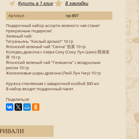
Купить в 1 клик
В закладки
Артикул
np-897
Подарочный набор ассорти зеленого чая станет
прекрасным подарком!
Зеленый чай:
Тегуаньинь "Кислый аромат" 10 гр
Японский зеленый чай "Сенча" 煎茶 10 гр
Колодец дракона с озера Сиху (Сиху Лун Цзин) 西湖龙
井 10 гр
Японский зеленый чай "Генманча" с воздушным
рисом 10 гр
Жасминовые шары дракона (Люй Лун Чжу) 10 гр
Кружка стеклянная с заварочной колбой 300 мл
В набор входит подарочный пакет.
Поделиться:
РИВАЛИ