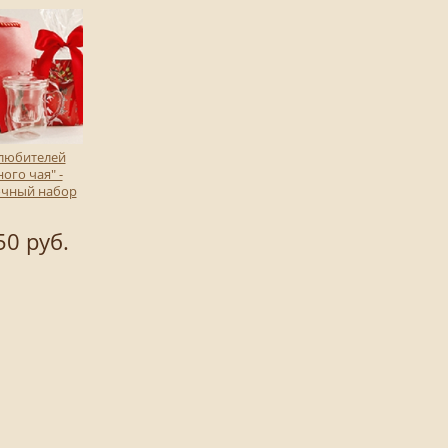
 любителей
ого чая" -
очный набор
50 руб.