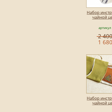
Набор инстр
чайной ц
артикул 
2 400
1 680
Набор инстр
чайной ц