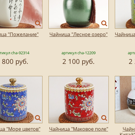
ца "Пожелание"
Чайница "Лесное озеро"
Чайница
тикул cha-92314
артикул cha-12209
арт
 800 руб.
2 100 руб.
2
ца "Море цветов"
Чайница "Маковое поле"
Чайн
Китай