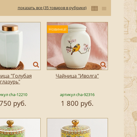
показать все (35 товаров в рубрике)
Новинка!
ица "Голубая
Чайница "Иволга"
глазурь"
икул cha-12210
артикул cha-92316
 750 руб.
1 800 руб.