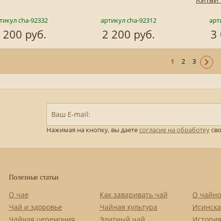
тикул cha-92332
артикул cha-92312
арт
 200 руб.
2 200 руб.
3
1
2
3
Ваш E-mail:
Нажимая на кнопку, вы даете
согласие на обработку
сво
Полезные статьи
О чае
Как заваривать чай
О чайно
Чай и здоровье
Чайная культура
Исинска
Чайная церемония
Элитный чай
История