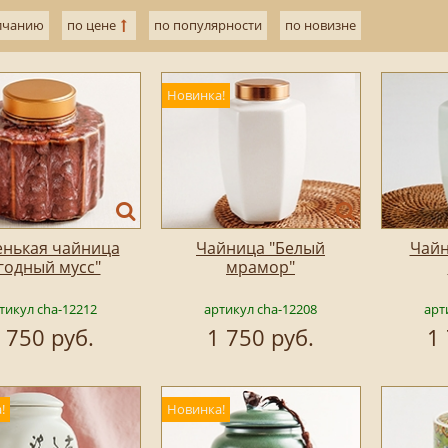
лчанию
по цене
по популярности
по новизне
Новинка!
нькая чайница
Чайница "Белый
Чайн
годный мусс"
мрамор"
тикул cha-12212
артикул cha-12208
арт
 750 руб.
1 750 руб.
1
!
Новинка!