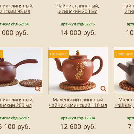
ник глиняный,
Чайник глиняный,
Чайн
инский 95 мл
исинский 200 мл
иси
тикул chg-52156
артикул chg-52215
арт
 000 руб.
14 000 руб.
10
!
Новинка!
Новинка!
ник глиняный,
Маленький глиняный
Мален
инский 200 мл
чайник, исинский 110 мл
чайник,
тикул chg-52267
артикул chg-12334
арт
5 100 руб.
12 600 руб.
7