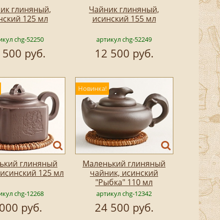
ик глиняный,
Чайник глиняный,
нский 125 мл
исинский 155 мл
икул chg-52250
артикул chg-52249
 500 руб.
12 500 руб.
Новинка!
ький глиняный
Маленький глиняный
 исинский 125 мл
чайник, исинский
"Рыбка" 110 мл
икул chg-12268
артикул chg-12342
 000 руб.
24 500 руб.