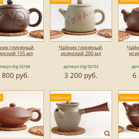
!
Новинка!
Новинка!
ник глиняный,
Чайник глиняный,
Чайн
инский 155 мл
исинский 200 мл
иси
тикул chg-52104
артикул chg-52153
арт
 800 руб.
3 200 руб.
6
!
Новинка!
Новинка!