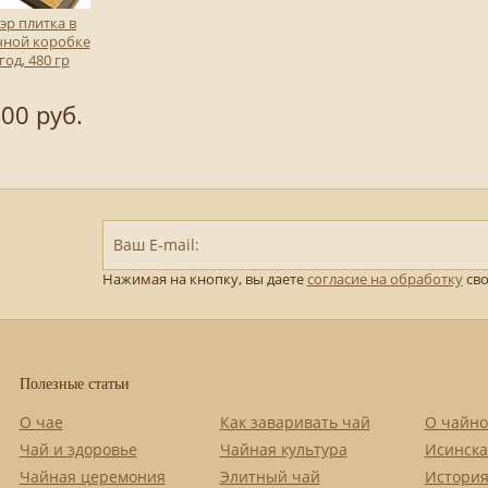
эр плитка в
чной коробке
год, 480 гр
00 руб.
Ваш E-mail:
Нажимая на кнопку, вы даете
согласие на обработку
сво
Полезные статьи
О чае
Как заваривать чай
О чайно
Чай и здоровье
Чайная культура
Исинска
Чайная церемония
Элитный чай
История