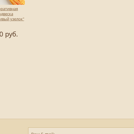
оративная
одвеска
ивый узелок"
0 руб.