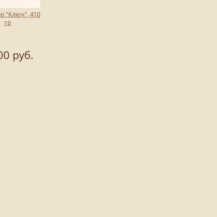
р "Ключ", 410
гр
00 руб.