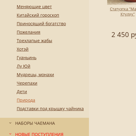
Меняющие цвет
Статуэтка "
Ктулху"
Китайский гороскоп
Приносящий богатство
Пожелания
2 450 р
Трехлапые жабы
Хотэй
Гуаньинь
Лу Юй
Мудрецы, монахи
Черепахи
Дети
Природа
Подставки под крышку чайника
НАБОРЫ ЧАЕМАНА
НОВЫЕ ПОСТУПЛЕНИЯ