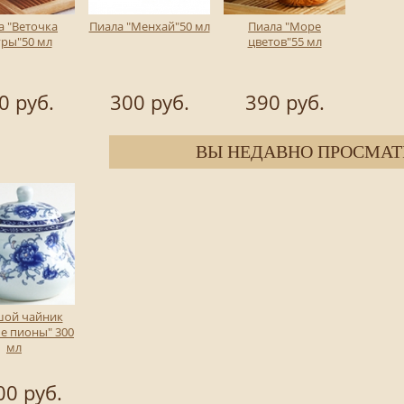
а "Веточка
Пиала "Менхай"50 мл
Пиала "Море
уры"50 мл
цветов"55 мл
0 руб.
300 руб.
390 руб.
ВЫ НЕДАВНО ПРОСМАТ
шой чайник
е пионы" 300
мл
00 руб.