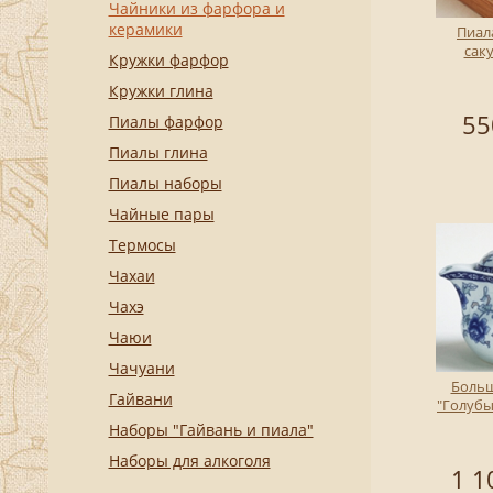
Чайники из фарфора и
керамики
Пиал
сак
Кружки фарфор
Кружки глина
55
Пиалы фарфор
Пиалы глина
Пиалы наборы
Чайные пары
Термосы
Чахаи
Чахэ
Чаюи
Чачуани
Боль
Гайвани
"Голубы
Наборы "Гайвань и пиала"
Наборы для алкоголя
1 1