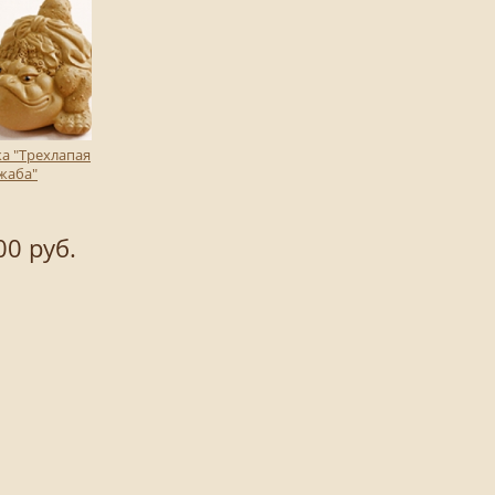
ка "Трехлапая
жаба"
00 руб.