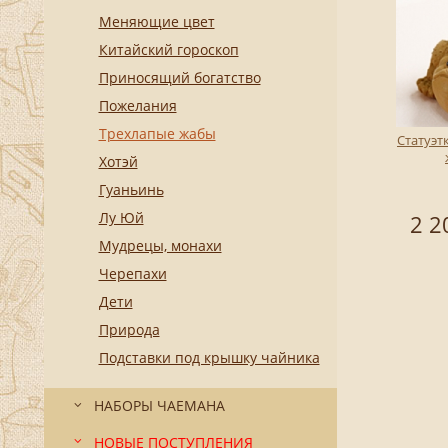
Меняющие цвет
Китайский гороскоп
Приносящий богатство
Пожелания
Трехлапые жабы
Статуэт
Хотэй
Гуаньинь
Лу Юй
2 2
Мудрецы, монахи
Черепахи
Дети
Природа
Подставки под крышку чайника
НАБОРЫ ЧАЕМАНА
НОВЫЕ ПОСТУПЛЕНИЯ