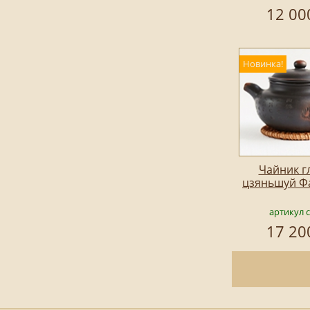
12 00
Новинка!
Чайник г
цзяньшуй Фа
артикул 
17 20