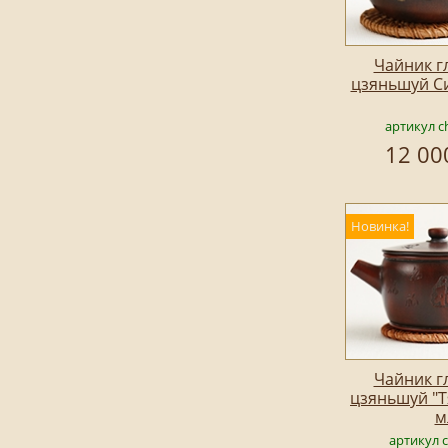
Чайник г
цзяньшуй С
артикул c
12 00
Новинка!
Чайник г
цзяньшуй "Т
м
артикул 