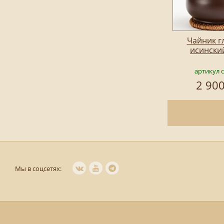
Чайник г
исински
артикул 
2 900
Мы в соцсетях: