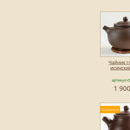
Чайник г
исински
артикул c
1 900
Новинка!