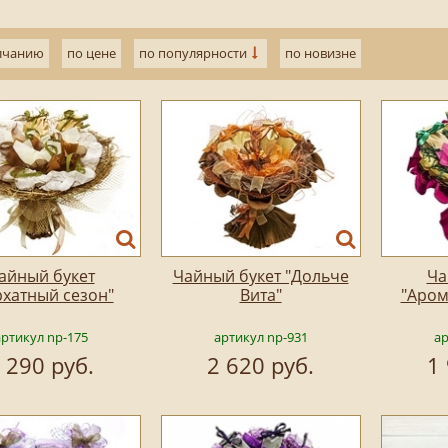
лчанию
по цене
по популярности
по новизне
айный букет
Чайный букет "Дольче
Ча
рхатный сезон"
Вита"
"Аром
артикул np-175
артикул np-931
ар
 290 руб.
2 620 руб.
1