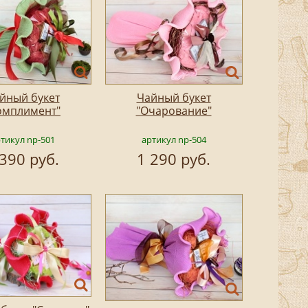
йный букет
Чайный букет
омплимент"
"Очарование"
тикул np-501
артикул np-504
 390 руб.
1 290 руб.