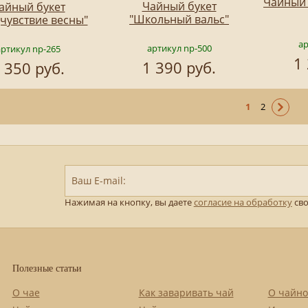
Чайный 
Чайный букет
айный букет
"Школьный вальс"
чувствие весны"
ар
артикул np-500
артикул np-265
1
1 390 руб.
 350 руб.
1
2
Ваш E-mail:
Нажимая на кнопку, вы даете
согласие на обработку
сво
Полезные статьи
О чае
Как заваривать чай
О чайно