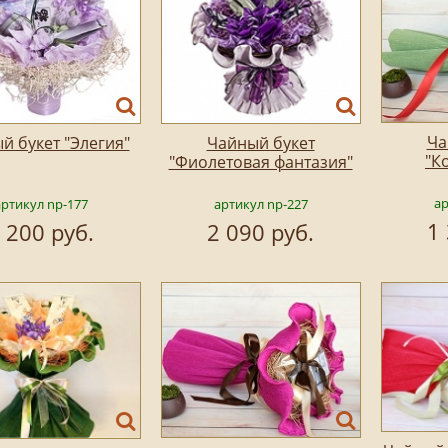
Ча
й букет "Элегия"
Чайный букет
"К
"Фиолетовая фантазия"
ар
артикул np-177
артикул np-227
1
 200 руб.
2 090 руб.