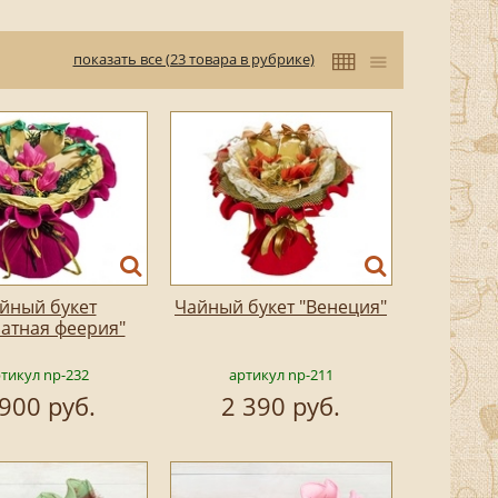
показать все (23 товара в рубрике)
йный букет
Чайный букет "Венеция"
атная феерия"
тикул np-232
артикул np-211
 900 руб.
2 390 руб.