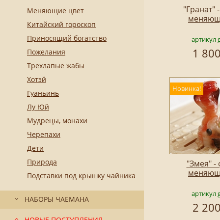
"Гранат" 
Меняющие цвет
меняющ
Китайский гороскоп
Приносящий богатство
артикул 
1 800
Пожелания
Трехлапые жабы
Хотэй
Новинка!
Гуаньинь
Лу Юй
Мудрецы, монахи
Черепахи
Дети
Природа
"Змея" -
меняющ
Подставки под крышку чайника
артикул 
НАБОРЫ ЧАЕМАНА
2 200
НОВЫЕ ПОСТУПЛЕНИЯ